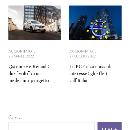
AGGIORNATO IL
AGGIORNATO IL
26 APRILE 2022
27 LUGLIO 2022
Qstomize e Renault:
La BCE alza i tassi di
due “volti” di un
interesse: gli effetti
medesimo progetto
sull’Italia
Cerca
CERCA