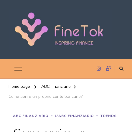
Inspiring Finance
FineTok
Home page
ABC Finanziario
Come aprire un proprio conto bancario?
ABC FINANZIARIO
L'ABC FINANZIARIO
TRENDS