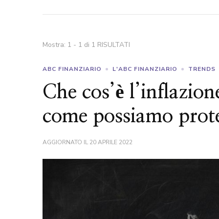
Mostra: 1 - 1 di 1 RISULTATI
ABC FINANZIARIO
L'ABC FINANZIARIO
TRENDS
Che cos’è l’inflazion
come possiamo prot
AGGIORNATO IL
20 APRILE 2022