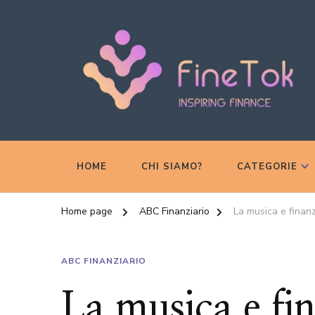
Inspiring Finance
FineTok
HOME
CHI SIAMO?
CATEGORIE
Home page
ABC Finanziario
La musica e finanz
ABC FINANZIARIO
La musica e fi