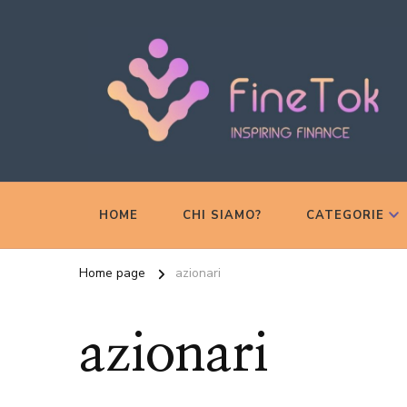
Inspiring Finance
FineTok
HOME
CHI SIAMO?
CATEGORIE
Home page
azionari
azionari