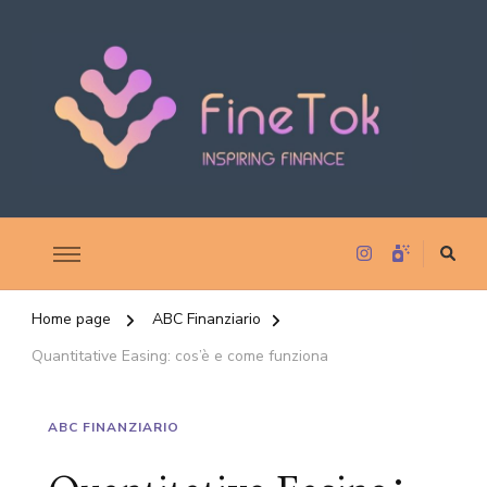
Inspiring Finance
FineTok
Home page
ABC Finanziario
Quantitative Easing: cos’è e come funziona
ABC FINANZIARIO