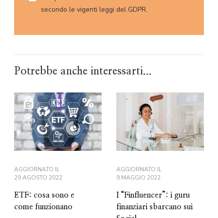
secondo le vigenti leggi del GDPR.
Potrebbe anche interessarti...
AGGIORNATO IL
AGGIORNATO IL
29 AGOSTO 2022
9 MAGGIO 2022
ETF: cosa sono e
I “Finfluencer”: i guru
come funzionano
finanziari sbarcano sui