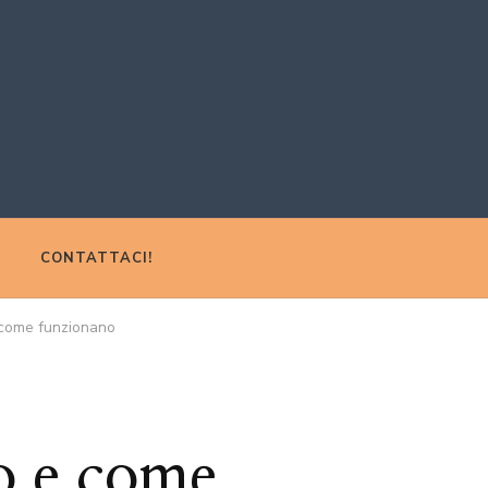
CONTATTACI!
 come funzionano
o e come