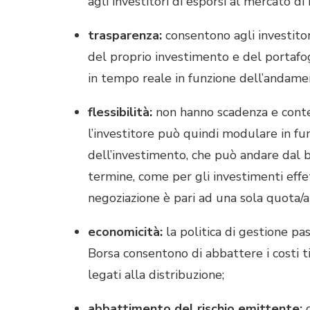
agli investitori di esporsi al mercato di
trasparenza:
consentono agli investitor
del proprio investimento e del portafogli
in tempo reale in funzione dell’andamen
flessibilità:
non hanno scadenza e cont
l’investitore può quindi modulare in fun
dell’investimento, che può andare dal 
termine, come per gli investimenti effett
negoziazione è pari ad una sola quota/a
economicità:
la politica di gestione pa
Borsa consentono di abbattere i costi tip
legati alla distribuzione;
abbattimento del rischio emittente:
g