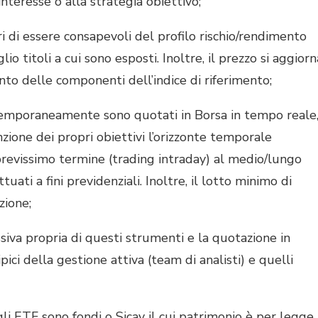
 interesse o alla strategia obiettivo;
i di essere consapevoli del profilo rischio/rendimento
o titoli a cui sono esposti. Inoltre, il prezzo si aggiorn
to delle componenti dell’indice di riferimento;
emporaneamente sono quotati in Borsa in tempo reale
zione dei propri obiettivi l’orizzonte temporale
brevissimo termine (trading intraday) al medio/lungo
uati a fini previdenziali. Inoltre, il lotto minimo di
zione;
ssiva propria di questi strumenti e la quotazione in
ici della gestione attiva (team di analisti) e quelli
li ETF sono fondi o Sicav il cui patrimonio è per legge